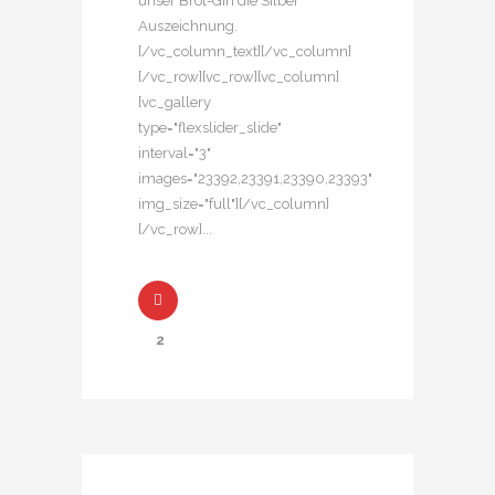
unser Brot-Gin die Silber
Auszeichnung.
[/vc_column_text][/vc_column]
[/vc_row][vc_row][vc_column]
[vc_gallery
type="flexslider_slide"
interval="3"
images="23392,23391,23390,23393"
img_size="full"][/vc_column]
[/vc_row]...
2