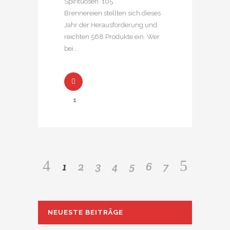
Spirituosen. 105
Brennereien stellten sich dieses
Jahr der Herausforderung und
reichten 568 Produkte ein. Wer
bei...
1
1
2
3
4
5
6
7
NEUESTE BEITRÄGE