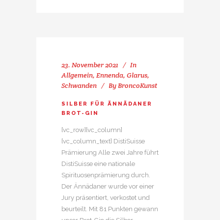
23. November 2021
In
Allgemein
,
Ennenda
,
Glarus
,
Schwanden
By
BroncoKunst
SILBER FÜR ÄNNÄDANER
BROT-GIN
[vc_row][vc_column]
[vc_column_text] DistiSuisse
Prämierung Alle zwei Jahre führt
DistiSuisse eine nationale
Spirituosenprämierung durch.
Der Ännädaner wurde vor einer
Jury präsentiert, verkostet und
beurteilt. Mit 81 Punkten gewann