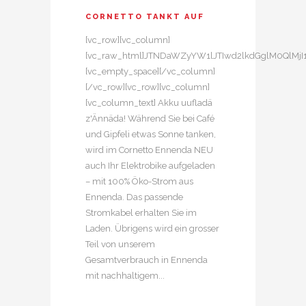
CORNETTO TANKT AUF
[vc_row][vc_column]
[vc_raw_html]JTNDaWZyYW1lJTIwd2lkdGglM0QlM
[vc_empty_space][/vc_column]
[/vc_row][vc_row][vc_column]
[vc_column_text] Akku uufladä
z'Ännäda! Während Sie bei Café
und Gipfeli etwas Sonne tanken,
wird im Cornetto Ennenda NEU
auch Ihr Elektrobike aufgeladen
– mit 100% Öko-Strom aus
Ennenda. Das passende
Stromkabel erhalten Sie im
Laden. Übrigens wird ein grosser
Teil von unserem
Gesamtverbrauch in Ennenda
mit nachhaltigem...