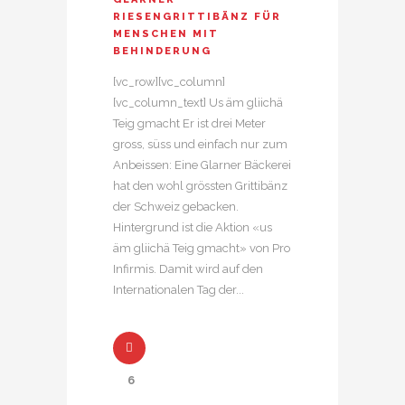
RIESENGRITTIBÄNZ FÜR
MENSCHEN MIT
BEHINDERUNG
[vc_row][vc_column]
[vc_column_text] Us äm gliichä
Teig gmacht Er ist drei Meter
gross, süss und einfach nur zum
Anbeissen: Eine Glarner Bäckerei
hat den wohl grössten Grittibänz
der Schweiz gebacken.
Hintergrund ist die Aktion «us
äm gliichä Teig gmacht» von Pro
Infirmis. Damit wird auf den
Internationalen Tag der...
6