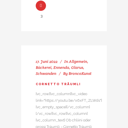
3
17. Juni 2022
In
Allgemein
,
Bäckerei
,
Ennenda
,
Glarus
,
Schwanden
By
BroncoKunst
CORNETTO TRÄUMLI
[vc_row][vc_column][vc_video
link="https://youtu.be/x6xFT_ZLWds"]
[vc_empty_space][/vc_column]
[/vc_row][vc_row][vc_column]
[vc_column_text] Ob chliini oder
grossi Träumli – Cornetto Träumli