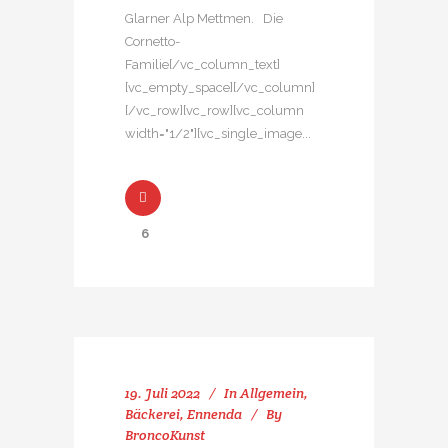
Glarner Alp Mettmen. Die
Cornetto-
Familie[/vc_column_text]
[vc_empty_space][/vc_column]
[/vc_row][vc_row][vc_column
width="1/2"][vc_single_image...
6
19. Juli 2022
In
Allgemein
,
Bäckerei
,
Ennenda
By
BroncoKunst