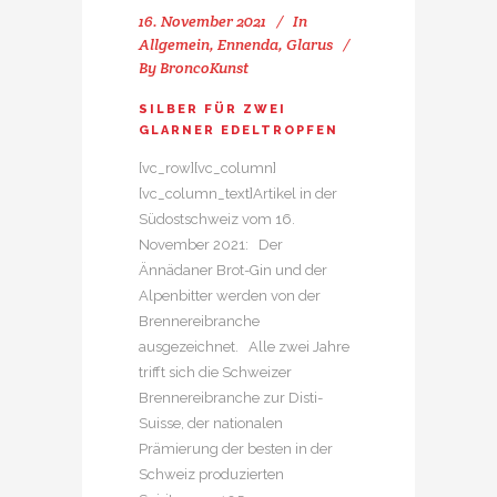
16. November 2021
In
Allgemein
,
Ennenda
,
Glarus
By
BroncoKunst
SILBER FÜR ZWEI
GLARNER EDELTROPFEN
[vc_row][vc_column]
[vc_column_text]Artikel in der
Südostschweiz vom 16.
November 2021: Der
Ännädaner Brot-Gin und der
Alpenbitter werden von der
Brennereibranche
ausgezeichnet. Alle zwei Jahre
trifft sich die Schweizer
Brennereibranche zur Disti-
Suisse, der nationalen
Prämierung der besten in der
Schweiz produzierten