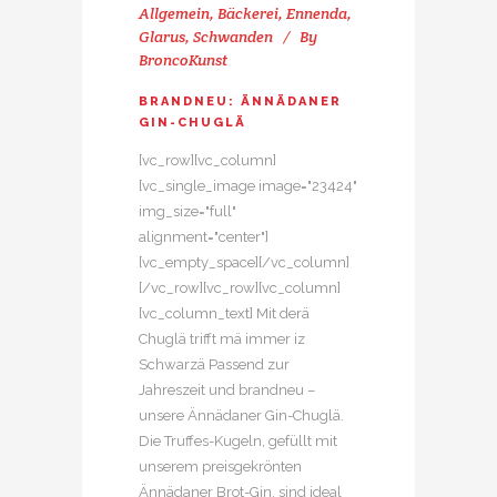
Allgemein
,
Bäckerei
,
Ennenda
,
Glarus
,
Schwanden
By
BroncoKunst
BRANDNEU: ÄNNÄDANER
GIN-CHUGLÄ
[vc_row][vc_column]
[vc_single_image image="23424"
img_size="full"
alignment="center"]
[vc_empty_space][/vc_column]
[/vc_row][vc_row][vc_column]
[vc_column_text] Mit derä
Chuglä trifft mä immer iz
Schwarzä Passend zur
Jahreszeit und brandneu –
unsere Ännädaner Gin-Chuglä.
Die Truffes-Kugeln, gefüllt mit
unserem preisgekrönten
Ännädaner Brot-Gin, sind ideal