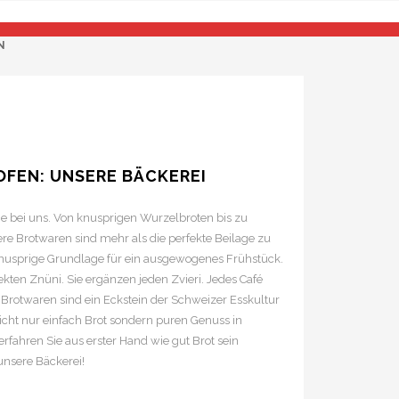
N
FEN: UNSERE BÄCKEREI
ie bei uns. Von knusprigen Wurzelbroten bis zu
ere Brotwaren sind mehr als die perfekte Beilage zu
 knusprige Grundlage für ein ausgewogenes Frühstück.
ekten Znüni. Sie ergänzen jeden Zvieri. Jedes Café
rotwaren sind ein Eckstein der Schweizer Esskultur
nicht nur einfach Brot sondern puren Genuss in
rfahren Sie aus erster Hand
wie gut Brot sein
unsere Bäckerei!