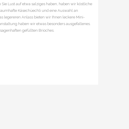
Sie Lust auf etwa salziges haben, haben wir köstliche
traumhafte Käsechüechli und eine Auswahl an
s legereren Anlass bieten wir Ihnen leckere Mini-
ranstaltung haben wir etwas besonders ausgefallenes.
 sagenhaften gefüllten Brioches.