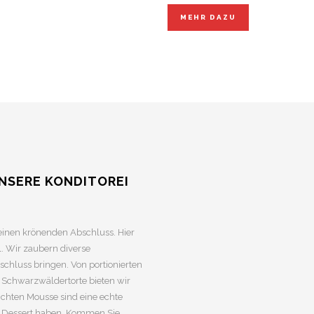
MEHR DAZU
NSERE KONDITOREI
 einen krönenden Abschluss. Hier
. Wir zaubern diverse
schluss bringen. Von portionierten
e Schwarzwäldertorte bieten wir
ichten Mousse sind eine echte
n Dessert haben. Kommen Sie