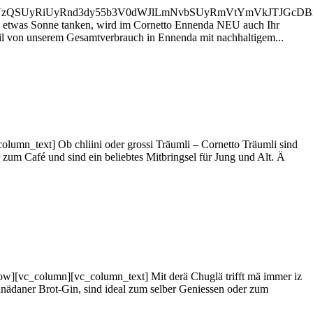
RwcyUzQSUyRiUyRnd3dy55b3V0dWJlLmNvbSUyRmVtYmVkJTJG
 etwas Sonne tanken, wird im Cornetto Ennenda NEU auch Ihr
il von unserem Gesamtverbrauch in Ennenda mit nachhaltigem...
mn_text] Ob chliini oder grossi Träumli – Cornetto Träumli sind
zum Café und sind ein beliebtes Mitbringsel für Jung und Alt. Ä
][vc_column][vc_column_text] Mit derä Chuglä trifft mä immer iz
nädaner Brot-Gin, sind ideal zum selber Geniessen oder zum