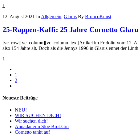
1
12. August 2021
In
Allgemein
,
Glarus
By
BroncoKunst
25-Rappen-Kaffi: 25 Jahre Cornetto Glaru
[vc_row][vc_column][vc_column_text]Artikel im Fridolin vom 12. Augu
also 154 Jahre alt. Doch als die Jennys 1996 in Glarus ennet der Linth
1
1
2
Neueste Beiträge
NEU!
WIR SUCHEN DICH!
Wir suchen dich!
Ännädanerin Sloe Brot-Gin
Cornetto tankt auf