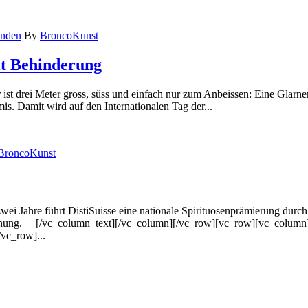
nden
By
BroncoKunst
it Behinderung
st drei Meter gross, süss und einfach nur zum Anbeissen: Eine Glarne
is. Damit wird auf den Internationalen Tag der...
BroncoKunst
i Jahre führt DistiSuisse eine nationale Spirituosenprämierung durch.
chnung. [/vc_column_text][/vc_column][/vc_row][vc_row][vc_column][v
vc_row]...