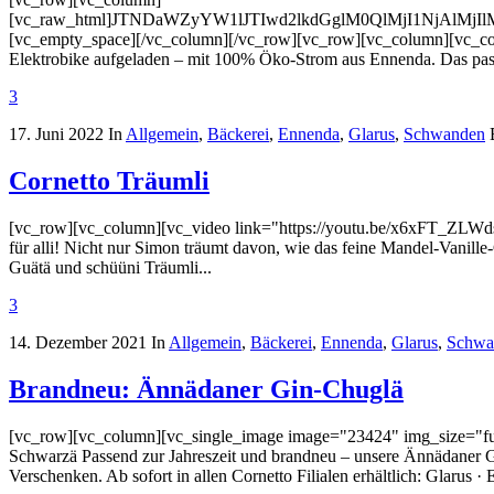
[vc_raw_html]JTNDaWZyYW1lJTIwd2lkdGglM0QlMjI1NjAl
[vc_empty_space][/vc_column][/vc_row][vc_row][vc_column][vc_col
Elektrobike aufgeladen – mit 100% Öko-Strom aus Ennenda. Das pass
3
17. Juni 2022
In
Allgemein
,
Bäckerei
,
Ennenda
,
Glarus
,
Schwanden
Cornetto Träumli
[vc_row][vc_column][vc_video link="https://youtu.be/x6xFT_ZLWds"
für alli! Nicht nur Simon träumt davon, wie das feine Mandel-Vanill
Guätä und schüüni Träumli...
3
14. Dezember 2021
In
Allgemein
,
Bäckerei
,
Ennenda
,
Glarus
,
Schwa
Brandneu: Ännädaner Gin-Chuglä
[vc_row][vc_column][vc_single_image image="23424" img_size="full
Schwarzä Passend zur Jahreszeit und brandneu – unsere Ännädaner Gi
Verschenken. Ab sofort in allen Cornetto Filialen erhältlich: Glarus · 