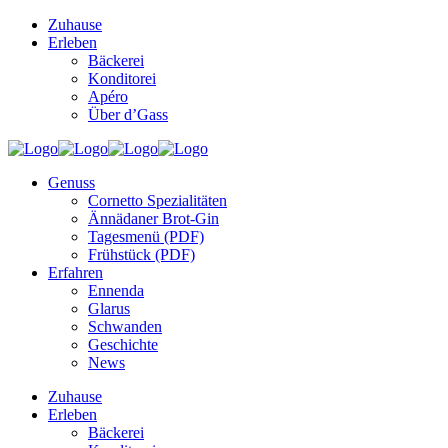
Zuhause
Erleben
Bäckerei
Konditorei
Apéro
Über d’Gass
Genuss
Cornetto Spezialitäten
Ännädaner Brot-Gin
Tagesmenü (PDF)
Frühstück (PDF)
Erfahren
Ennenda
Glarus
Schwanden
Geschichte
News
Zuhause
Erleben
Bäckerei