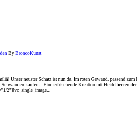
den
By
BroncoKunst
iliä! Unser neuster Schatz ist nun da. Im roten Gewand, passend zum
nd Schwanden kaufen. Eine erfrischende Kreation mit Heidelbeeren de
1/2"][vc_single_image...