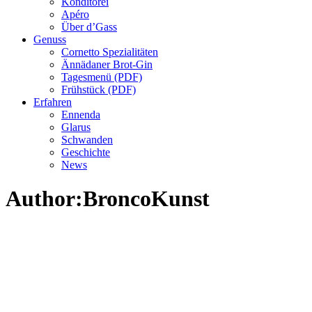
Konditorei
Apéro
Über d’Gass
Genuss
Cornetto Spezialitäten
Ännädaner Brot-Gin
Tagesmenü (PDF)
Frühstück (PDF)
Erfahren
Ennenda
Glarus
Schwanden
Geschichte
News
Author:BroncoKunst