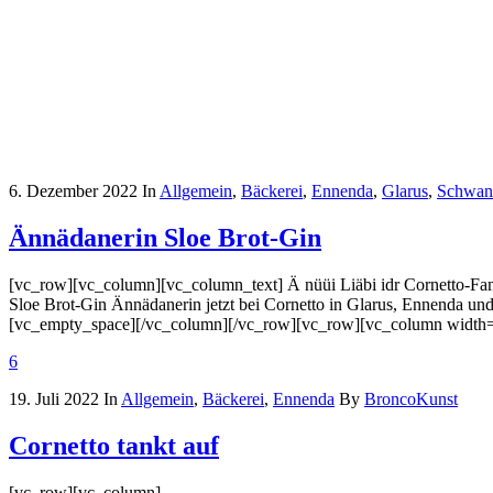
6. Dezember 2022
In
Allgemein
,
Bäckerei
,
Ennenda
,
Glarus
,
Schwan
Ännädanerin Sloe Brot-Gin
[vc_row][vc_column][vc_column_text] Ä nüüi Liäbi idr Cornetto-Fam
Sloe Brot-Gin Ännädanerin jetzt bei Cornetto in Glarus, Ennenda u
[vc_empty_space][/vc_column][/vc_row][vc_row][vc_column width="
6
19. Juli 2022
In
Allgemein
,
Bäckerei
,
Ennenda
By
BroncoKunst
Cornetto tankt auf
[vc_row][vc_column]