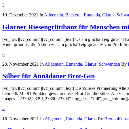
3
10. Dezember 2021
In
Allgemein
,
Bäckerei
,
Ennenda
,
Glarus
,
Schwa
Glarner Riesengrittibänz für Menschen m
[vc_row][vc_column][vc_column_text] Us äm gliichä Teig gmacht Er i
Hintergrund ist die Aktion «us äm gliichä Teig gmacht» von Pro Infirm
6
23. November 2021
In
Allgemein
,
Ennenda
,
Glarus
,
Schwanden
By
Silber für Ännädaner Brot-Gin
[vc_row][vc_column][vc_column_text] DistiSuisse Prämierung Alle zwe
beurteilt. Mit 81 Punkten gewann unser Brot-Gin die Silber Auszei
images="23392,23391,23390,23393" img_size="full"][/vc_column][/
2
16. November 2021
In
Allgemein
,
Ennenda
,
Glarus
By
BroncoKunst