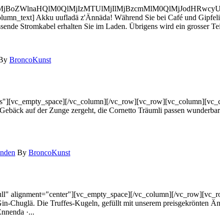
MjIlMjBoZWlnaHQlM0QlMjIzMTUlMjIlMjBzcmMlM0QlMjJodH
umn_text] Akku uufladä z'Ännäda! Während Sie bei Café und Gipfeli
ende Stromkabel erhalten Sie im Laden. Übrigens wird ein grosser Te
By
BroncoKunst
][vc_empty_space][/vc_column][/vc_row][vc_row][vc_column][vc_colu
e-Gebäck auf der Zunge zergeht, die Cornetto Träumli passen wunderbar 
nden
By
BroncoKunst
" alignment="center"][vc_empty_space][/vc_column][/vc_row][vc_row
n-Chuglä. Die Truffes-Kugeln, gefüllt mit unserem preisgekrönten Än
Ennenda ·...