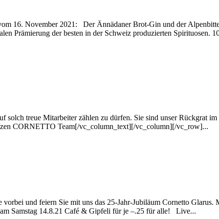
vom 16. November 2021: Der Ännädaner Brot-Gin und der Alpenbitter
onalen Prämierung der besten in der Schweiz produzierten Spirituosen. 1
 solch treue Mitarbeiter zählen zu dürfen. Sie sind unser Rückgrat i
 ganzen CORNETTO Team[/vc_column_text][/vc_column][/vc_row]...
orbei und feiern Sie mit uns das 25-Jahr-Jubiläum Cornetto Glarus. 
m Samstag 14.8.21 Café & Gipfeli für je –.25 für alle! Live...