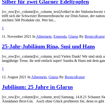
Silber für zwei Glarner Edeltropfen
[vc_row][vc_column][vc_column_text]Artikel in der Südostschweiz 
trifft sich die Schweizer Brennereibranche zur Disti-Suisse, der nati
reichten 568 Produkte ein. Wer bei...
1
11. November 2021
In
Allgemein
,
Ennenda
,
Glarus
By
BroncoKunst
25-Jahr-Jubiläum Rina, Susi und Hans
[vc_row][vc_column][vc_column_text] Vielen Dank! Wir sind stolz auf
langjährige Treue, ihr seid einfach super! Sandra & Hans mit dem
1
12. August 2021
In
Allgemein
,
Glarus
By
BroncoKunst
Jubiläum: 25 Jahre in Glarus
[vc_row][vc_column][vc_column_text] Samstag, 14.8.21 Schauen Sie v
Ännädaner Brot-Gin. Auch ohne Glück profitieren Sie, denn es gibt a