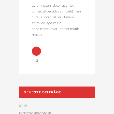
Lorem ipsum dolor sit amet,
consectetuer adipiscing elit. Nam
cursus. Morbi ut mi. Nullam
enim leo, egestas id,
condimentum at, laoreet mattis,
massa....
3
NEUESTE BEITRÄGE
NEU!
WIR SUCHEN DICH!