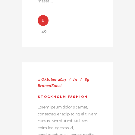
massa....
40
7. Oktober 2013
In
By
BroncoKunst
STOCKHOLM FASHION
Lorem ipsum dolor sit amet,
consectetuer adipiscing elit. Nam
cursus. Morbi ut mi. Nullam
enim leo, egestas id,
condimentum at, laoreet mattis,