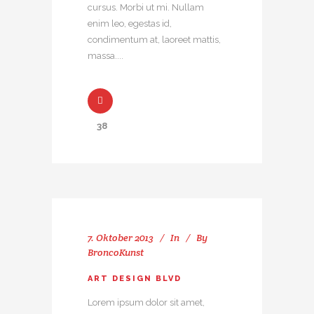
cursus. Morbi ut mi. Nullam
enim leo, egestas id,
condimentum at, laoreet mattis,
massa....
38
7. Oktober 2013
In
By
BroncoKunst
ART DESIGN BLVD
Lorem ipsum dolor sit amet,