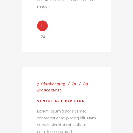
massa....
71
7. Oktober 2013
In
By
BroncoKunst
VENICE ART PAVILION
Lorem ipsum dolor sit amet,
consectetuer adipiscing elit. Nam
cursus. Morbi ut mi. Nullam
enim leo, egestas id,