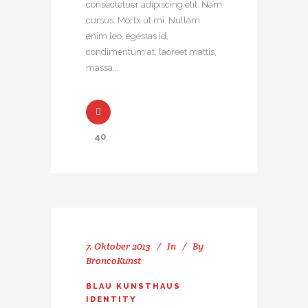
consectetuer adipiscing elit. Nam
cursus. Morbi ut mi. Nullam
enim leo, egestas id,
condimentum at, laoreet mattis,
massa....
40
7. Oktober 2013
In
By
BroncoKunst
BLAU KUNSTHAUS
IDENTITY