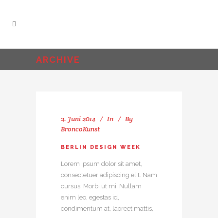
ARCHIVE
2. Juni 2014
In
By
BroncoKunst
BERLIN DESIGN WEEK
Lorem ipsum dolor sit amet,
consectetuer adipiscing elit. Nam
cursus. Morbi ut mi. Nullam
enim leo, egestas id,
condimentum at, laoreet mattis,