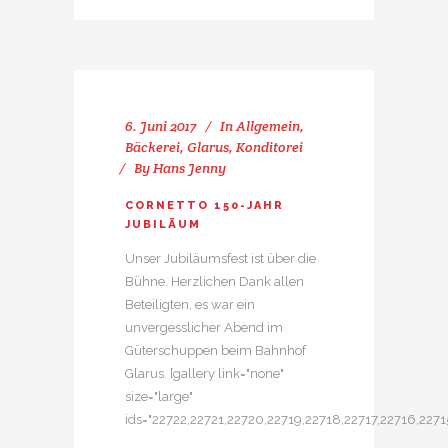
6. Juni 2017
In
Allgemein
,
Bäckerei
,
Glarus
,
Konditorei
By
Hans Jenny
CORNETTO 150-JAHR
JUBILÄUM
Unser Jubiläumsfest ist über die
Bühne. Herzlichen Dank allen
Beteiligten, es war ein
unvergesslicher Abend im
Güterschuppen beim Bahnhof
Glarus. [gallery link="none"
size="large"
ids="22722,22721,22720,22719,22718,22717,22716,