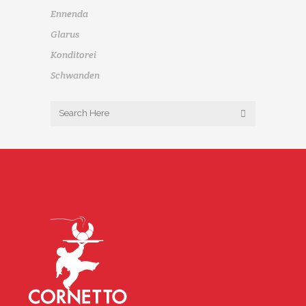
Ennenda
Glarus
Konditorei
Schwanden