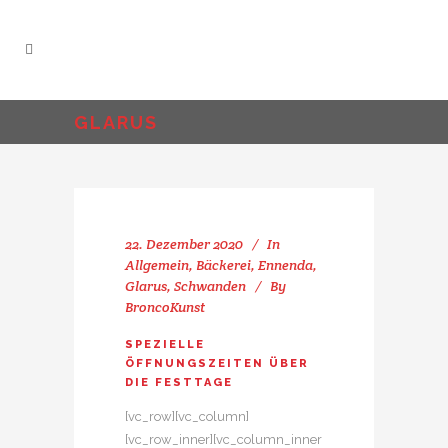
GLARUS
22. Dezember 2020
In
Allgemein
,
Bäckerei
,
Ennenda
,
Glarus
,
Schwanden
By
BroncoKunst
SPEZIELLE
ÖFFNUNGSZEITEN ÜBER
DIE FESTTAGE
[vc_row][vc_column]
[vc_row_inner][vc_column_inner