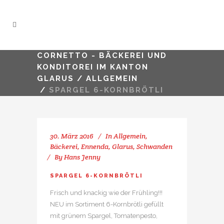
CORNETTO - BÄCKEREI UND
KONDITOREI IM KANTON
GLARUS
/
ALLGEMEIN
/
SPARGEL 6-KORNBRÖTLI
30. März 2016
In
Allgemein
,
Bäckerei
,
Ennenda
,
Glarus
,
Schwanden
By
Hans Jenny
SPARGEL 6-KORNBRÖTLI
Frisch und knackig wie der Frühling!!!
NEU im Sortiment 6-Kornbrötli gefüllt
mit grünem Spargel, Tomatenpesto,