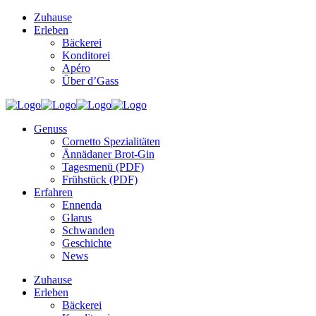
Zuhause
Erleben
Bäckerei
Konditorei
Apéro
Über d’Gass
Genuss
Cornetto Spezialitäten
Ännädaner Brot-Gin
Tagesmenü (PDF)
Frühstück (PDF)
Erfahren
Ennenda
Glarus
Schwanden
Geschichte
News
Zuhause
Erleben
Bäckerei