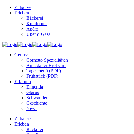
Zuhause
Erleben
Bäckerei
Konditorei
Apéro
Über d’Gass
Genuss
Cornetto Spezialitäten
Ännädaner Brot-Gin
Tagesmenü (PDF)
Frühstück (PDF)
Erfahren
Ennenda
Glarus
Schwanden
Geschichte
News
Zuhause
Erleben
Bäckerei