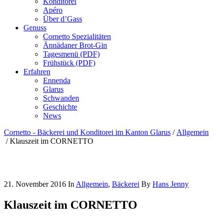
Konditorei
Apéro
Über d’Gass
Genuss
Cornetto Spezialitäten
Ännädaner Brot-Gin
Tagesmenü (PDF)
Frühstück (PDF)
Erfahren
Ennenda
Glarus
Schwanden
Geschichte
News
Cornetto - Bäckerei und Konditorei im Kanton Glarus
/
Allgemein
/
Klauszeit im CORNETTO
21. November 2016
In
Allgemein
,
Bäckerei
By
Hans Jenny
Klauszeit im CORNETTO