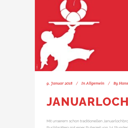
9. Januar 2018
In
Allgemein
By
Hans
JANUARLOC
Mit unserem schon traditionellen Januarlochbrot 
Ruchbrotteig mit einer Ruhezeit von 24 Stund