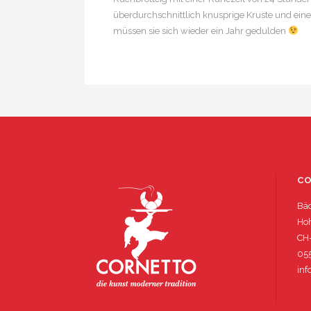
überdurchschnittlich knusprige Kruste und eine 
müssen sie sich wieder ein Jahr gedulden
C
Bäc
Hoh
CH
05
inf