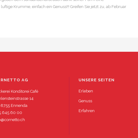
luftige Krumme, einfach ein Genuss!!! Greifen Sie jetzt zu, ab Februar
ORNETTO AG
UNSERE SEITEN
Erleben
kerei Konditorei Café
lensteinstrasse 14
Genuss
-8755 Ennenda
Erfahren
5 645 60 00
o@cornetto.ch