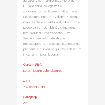
adipiscing elit. Nam cursus. Morbi ut mi.
Nullam enim leo, egestas id,
condimentum at, laoreet mattis, massa.
Sed eleifend nonummy diam. Praesent
mauris ante, elementum et, bibendum at,
posuere sit amet, nibh. Duis tincidunt
lectus quis dui viverra vestibulum.
Suspendisse vulputate aliquam
dui.Excepteur sint occaecat cupidatat non
proident, sunt in culpa qui officia deserunt
mollit anim id est laborum
Custom Field
Lorem ipsum dolor sit amet
Date
7. Oktober 2013
Category
Art